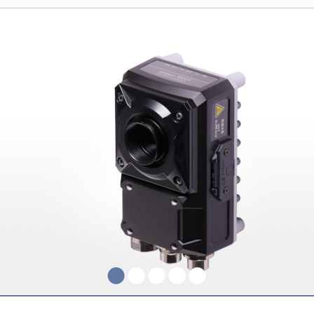
●
●
●
●
●