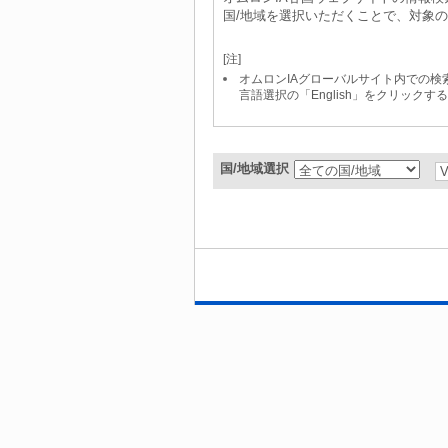
国/地域を選択いただくことで、対象
[注]
オムロンIAグローバルサイト内での検索は「S
言語選択の「English」をクリック
国/地域選択