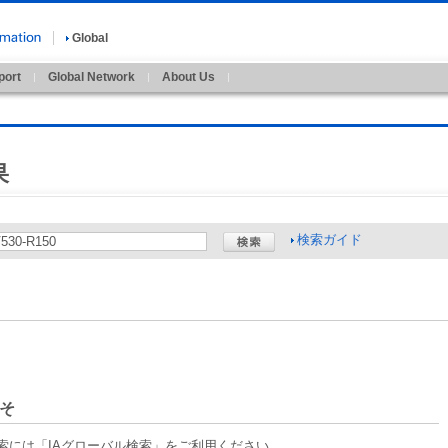
Global
port
Global Network
About Us
果
検索ガイド
そ
索には「IAグローバル検索」をご利用ください。