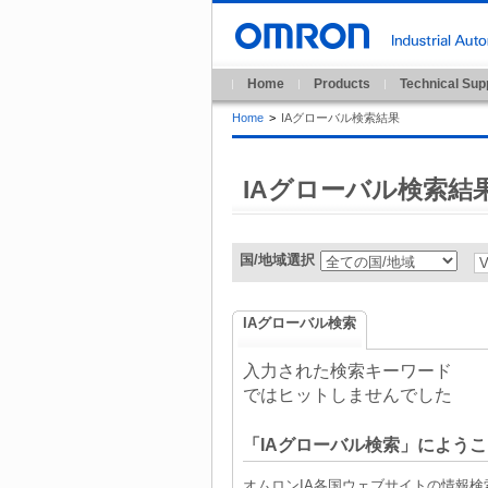
Home
Products
Technical Sup
Home
>
IAグローバル検索結果
IAグローバル検索結
国/地域選択
IAグローバル検索
入力された検索キーワード
ではヒットしませんでした
「IAグローバル検索」にようこ
オムロンIA各国ウェブサイトの情報検