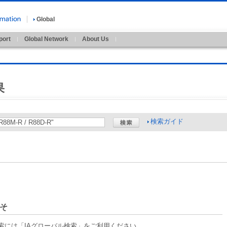
Global
port
Global Network
About Us
果
検索ガイド
そ
索には「IAグローバル検索」をご利用ください。