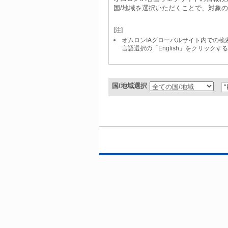
国/地域を選択いただくことで、対象
[注]
オムロンIAグローバルサイト内での検索は「S
言語選択の「English」をクリック
国/地域選択