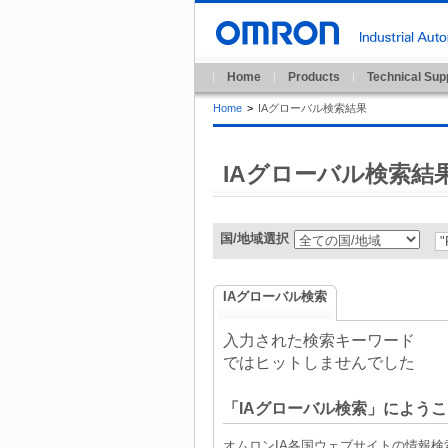
Home
Products
Technical Sup
Home
>
IAグローバル検索結果
IAグローバル検索結
国/地域選択
IAグローバル検索
入力された検索キーワード
ではヒットしませんでした
「IAグローバル検索」にようこ
オムロンIA各国ウェブサイトの情報検