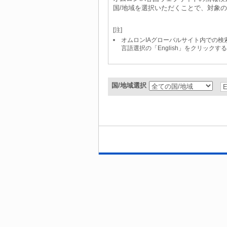
国/地域を選択いただくことで、対象
[注]
オムロンIAグローバルサイト内での検索は「S
言語選択の「English」をクリック
国/地域選択