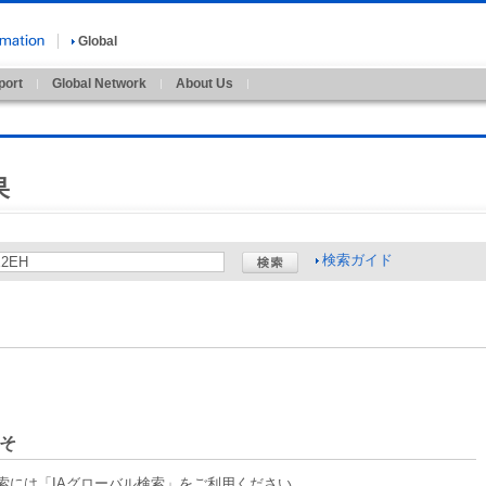
Global
port
Global Network
About Us
果
検索ガイド
そ
索には「IAグローバル検索」をご利用ください。