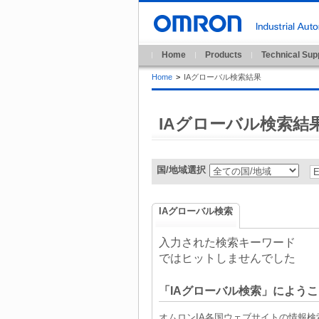
Home
Products
Technical Sup
Home
>
IAグローバル検索結果
IAグローバル検索結
国/地域選択
IAグローバル検索
入力された検索キーワード
ではヒットしませんでした
「IAグローバル検索」にようこ
オムロンIA各国ウェブサイトの情報検