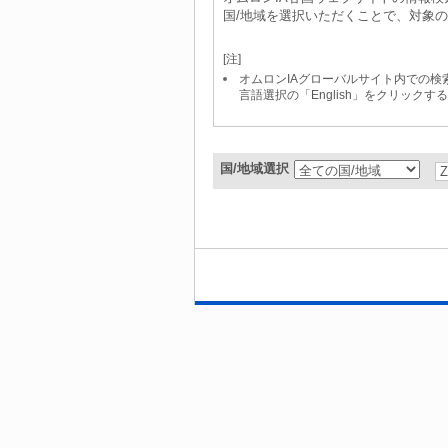
国/地域を選択いただくことで、対象
[注]
オムロンIAグローバルサイト内での検索は「S
言語選択の「English」をクリック
国/地域選択