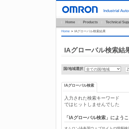
Home
Products
Technical Sup
Home
>
IAグローバル検索結果
IAグローバル検索結
国/地域選択
IAグローバル検索
入力された検索キーワード
ではヒットしませんでした
「IAグローバル検索」にようこ
オムロンIA各国ウェブサイトの情報検